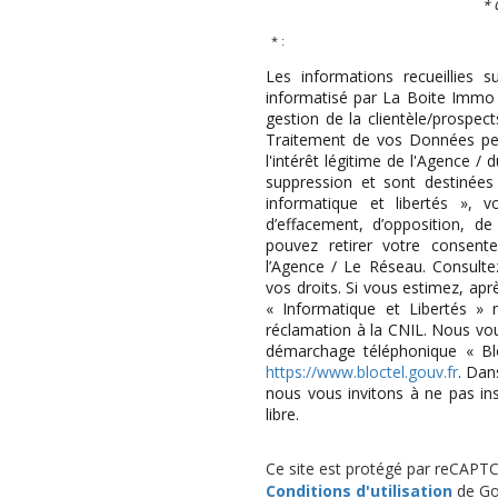
* 
* :
Les informations recueillies s
informatisé par La Boite Immo 
gestion de la clientèle/prospe
Traitement de vos Données per
l'intérêt légitime de l'Agence 
suppression et sont destinée
informatique et libertés », v
d’effacement, d’opposition, de
pouvez retirer votre consen
l’Agence / Le Réseau. Consulte
vos droits. Si vous estimez, apr
« Informatique et Libertés »
réclamation à la CNIL. Nous vous
démarchage téléphonique « Bloc
https://www.bloctel.gouv.fr
. Dan
nous vous invitons à ne pas in
libre.
Ce site est protégé par reCAPT
Conditions d'utilisation
de Goo