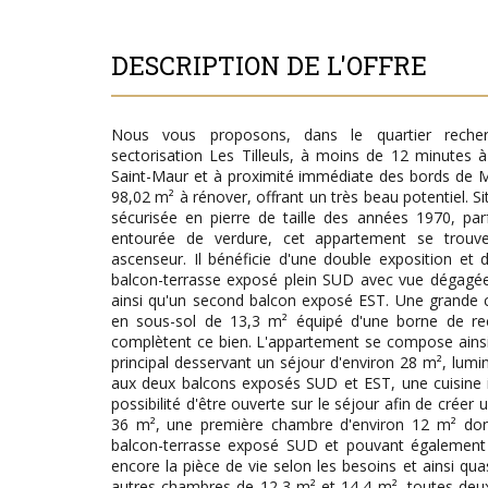
DESCRIPTION DE L'OFFRE
Nous vous proposons, dans le quartier reche
sectorisation Les Tilleuls, à moins de 12 minutes
Saint-Maur et à proximité immédiate des bords de 
98,02 m² à rénover, offrant un très beau potentiel. Si
sécurisée en pierre de taille des années 1970, pa
entourée de verdure, cet appartement se trou
ascenseur. Il bénéficie d'une double exposition et 
balcon-terrasse exposé plein SUD avec vue dégagée s
ainsi qu'un second balcon exposé EST. Une grande 
en sous-sol de 13,3 m² équipé d'une borne de rec
complètent ce bien. L'appartement se compose ains
principal desservant un séjour d'environ 28 m², lum
aux deux balcons exposés SUD et EST, une cuisine 
possibilité d'être ouverte sur le séjour afin de créer
36 m², une première chambre d'environ 12 m² donn
balcon-terrasse exposé SUD et pouvant également 
encore la pièce de vie selon les besoins et ainsi qu
autres chambres de 12,3 m² et 14,4 m², toutes deux