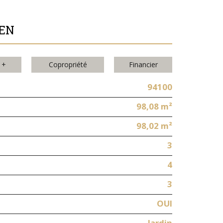
IEN
 +
Copropriété
Financier
94100
98,08 m²
98,02 m²
3
4
3
OUI
Jardin