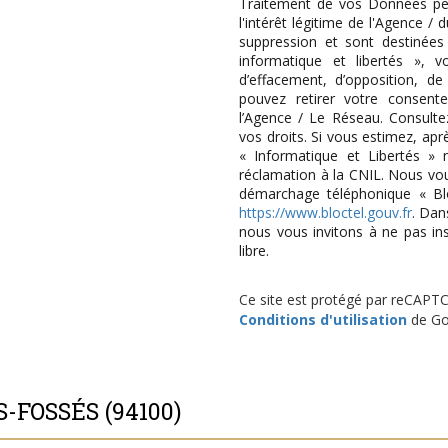
Traitement de vos Données per
l'intérêt légitime de l'Agence 
suppression et sont destinée
informatique et libertés », v
d’effacement, d’opposition, de
pouvez retirer votre consen
l’Agence / Le Réseau. Consulte
vos droits. Si vous estimez, apr
« Informatique et Libertés »
réclamation à la CNIL. Nous vous
démarchage téléphonique « Bloc
https://www.bloctel.gouv.fr
. Dan
nous vous invitons à ne pas in
libre.
Ce site est protégé par reCAPT
Conditions d'utilisation
de Goo
-FOSSÉS (94100)