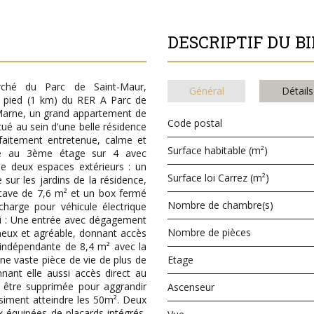
DESCRIPTIF DU B
rché du Parc de Saint-Maur,
Général
Détails
 à pied (1 km) du RER A Parc de
Marne, un grand appartement de
Code postal
tué au sein d'une belle résidence
rfaitement entretenue, calme et
Surface habitable (m²)
ve au 3ème étage sur 4 avec
de deux espaces extérieurs : un
Surface loi Carrez (m²)
ur les jardins de la résidence,
cave de 7,6 m² et un box fermé
Nombre de chambre(s)
harge pour véhicule électrique
i : Une entrée avec dégagement
Nombre de pièces
ineux et agréable, donnant accès
indépendante de 8,4 m² avec la
 une vaste pièce de vie de plus de
Etage
ant elle aussi accès direct au
être supprimée pour aggrandir
Ascenseur
asiment atteindre les 50m². Deux
 équipées de placards intégrés,